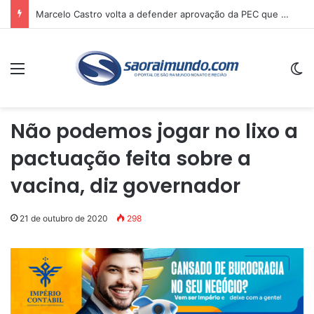
Marcelo Castro volta a defender aprovação da PEC que acaba com a escala 6×1 e avalia clima no Senado
Menu
Sw
Não podemos jogar no lixo a
pactuação feita sobre a
vacina, diz governador
21 de outubro de 2020
298