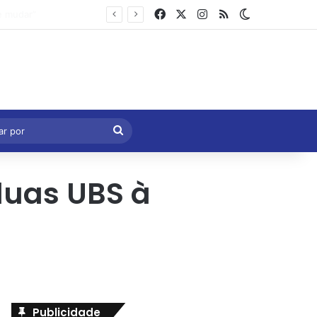
Facebook
X
Instagram
RSS
Switch skin
Marcelo Castro volta a defender aprovação da PEC que acaba com a escala 6×1 e avalia clima no Senado
eral
Procurar
por
duas UBS à
Publicidade