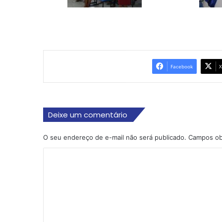
Facebook
X
Deixe um comentário
O seu endereço de e-mail não será publicado.
Campos ob
C
o
m
e
n