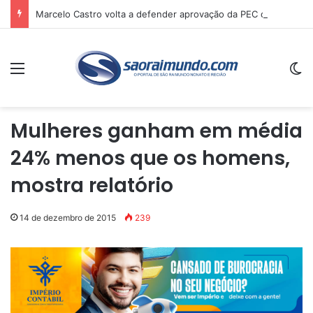
Marcelo Castro volta a defender aprovação da PEC que acaba com a escala 6×1 e avalia clima no Senado
Menu
Sw
Mulheres ganham em média
24% menos que os homens,
mostra relatório
14 de dezembro de 2015
239