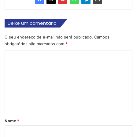
Deixe um comentário
O seu endereço de e-mail não será publicado.
Campos
obrigatórios são marcados com
*
C
o
m
e
n
t
á
r
Nome
*
i