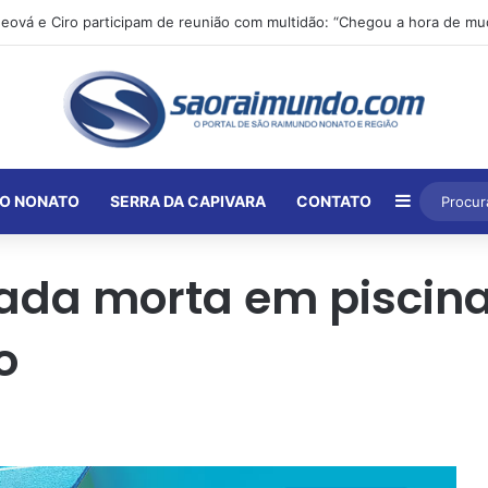
Barra Lat
O NONATO
SERRA DA CAPIVARA
CONTATO
rada morta em piscin
o