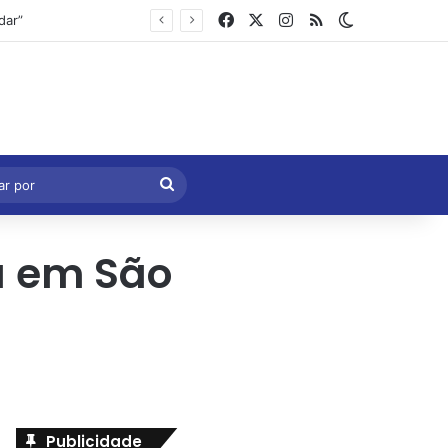
Facebook
X
Instagram
RSS
Switch skin
Marcelo Castro volta a defender aprovação da PEC que acaba com a escala 6×1 e avalia clima no Senado
eral
Procurar
por
a em São
Publicidade