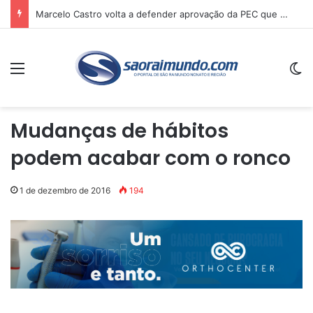
Marcelo Castro volta a defender aprovação da PEC que acaba com a escala 6×1 e avalia clima no Senado
Menu
Sw
Mudanças de hábitos
podem acabar com o ronco
1 de dezembro de 2016
194