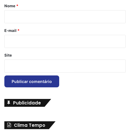
r
Nome
*
i
o
*
E-mail
*
Site
Publicidade
Clima Tempo