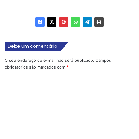
Deixe um comentário
O seu endereço de e-mail não será publicado.
Campos
obrigatórios são marcados com
*
C
o
m
e
n
t
á