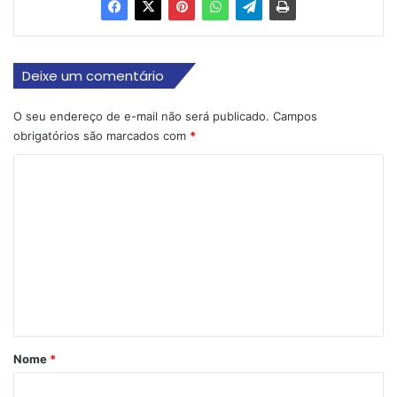
Deixe um comentário
O seu endereço de e-mail não será publicado.
Campos
obrigatórios são marcados com
*
C
o
m
e
n
t
á
r
Nome
*
i