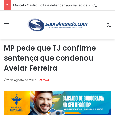
Marcelo Castro volta a defender aprovação da PEC que acaba com a escala 6×1 e avalia clima no Senado
Menu
Sw
MP pede que TJ confirme
sentença que condenou
Avelar Ferreira
2 de agosto de 2017
244