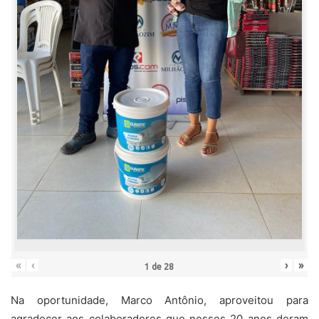
«
‹
›
»
1
de
28
Na oportunidade, Marco Antônio, aproveitou para
agradecer aos colaboradores que nesses 20 anos deram