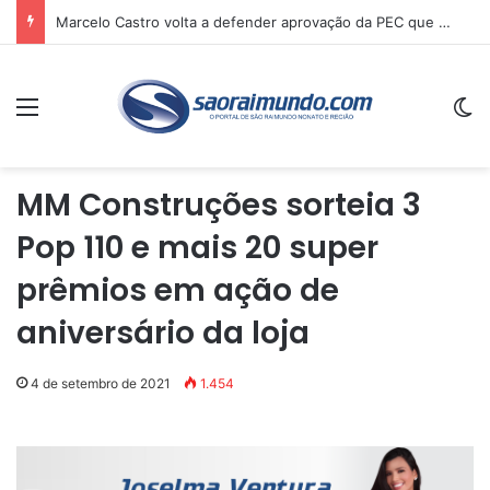
Marcelo Castro volta a defender aprovação da PEC que acaba com a escala 6×1 e avalia clima no Senado
Menu
Sw
MM Construções sorteia 3
Pop 110 e mais 20 super
prêmios em ação de
aniversário da loja
4 de setembro de 2021
1.454