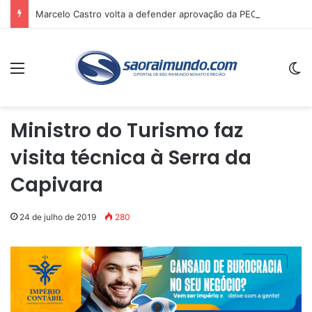
Marcelo Castro volta a defender aprovação da PEC que acaba com a escala 6×1 e avalia clima no Senado
Menu
Sw
Ministro do Turismo faz
visita técnica à Serra da
Capivara
24 de julho de 2019
280