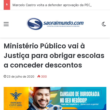
Marcelo Castro volta a defender aprovação da PEC que acaba com a escala 6×1 e avalia clima no Senado
Menu
Sw
Ministério Público vai à
Justiça para obrigar escolas
a conceder descontos
23 de julho de 2020
300