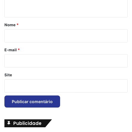
t
á
r
Nome
*
i
o
*
E-mail
*
Site
Publicidade