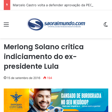
Marcelo Castro volta a defender aprovação da PEC que acaba com a escala 6×1 e avalia clima no Senado
Menu
Sw
Merlong Solano critica
indiciamento do ex-
presidente Lula
15 de setembro de 2016
194