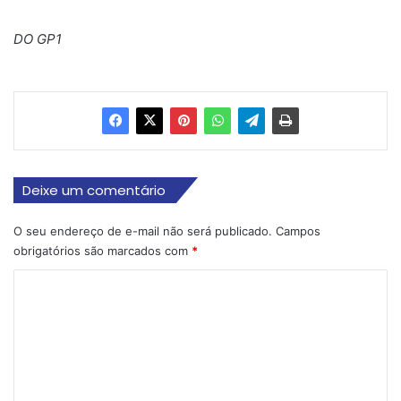
DO GP1
Deixe um comentário
O seu endereço de e-mail não será publicado.
Campos
obrigatórios são marcados com
*
C
o
m
e
n