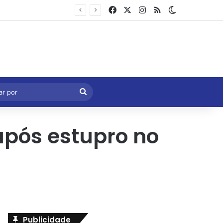
Facebook
X
Instagram
RSS
Switch skin
Marcelo Castro volta a defender aprovação da PEC que acaba com a escala 6×1 e avalia clima no Senado
eral
Procurar
por
após estupro no
Publicidade