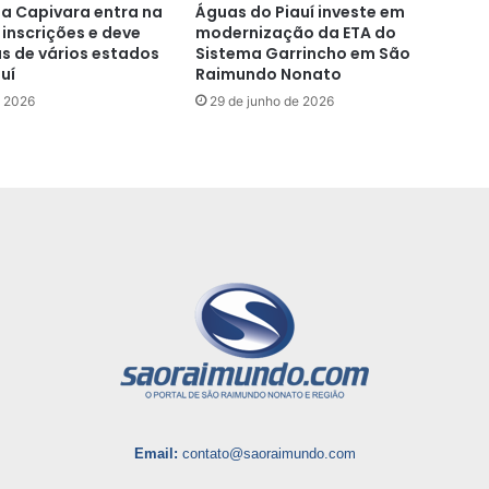
da Capivara entra na
Águas do Piauí investe em
e inscrições e deve
modernização da ETA do
as de vários estados
Sistema Garrincho em São
uí
Raimundo Nonato
e 2026
29 de junho de 2026
Email:
contato@saoraimundo.com