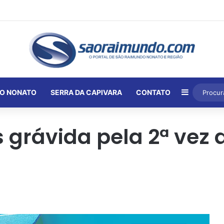
Barra Lat
O NONATO
SERRA DA CAPIVARA
CONTATO
s grávida pela 2ª vez 