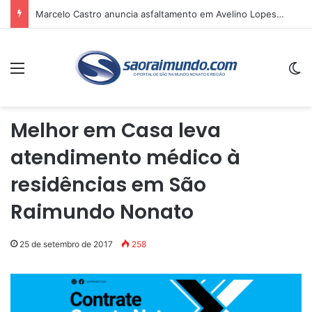
Marcelo Castro anuncia asfaltamento em Avelino Lopes-PI e reforça recursos destinados a municípios do Sul do estado
Menu
Sw
Melhor em Casa leva
atendimento médico à
residências em São
Raimundo Nonato
25 de setembro de 2017
258