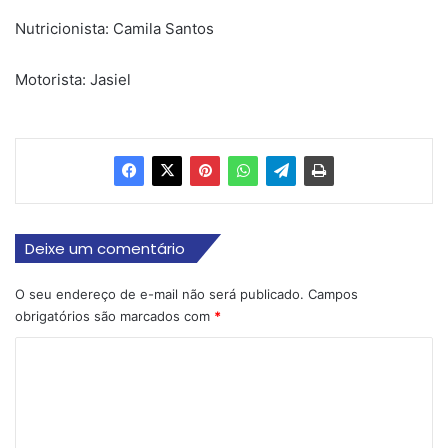
Nutricionista: Camila Santos
Motorista: Jasiel
Deixe um comentário
O seu endereço de e-mail não será publicado.
Campos
obrigatórios são marcados com
*
C
o
m
e