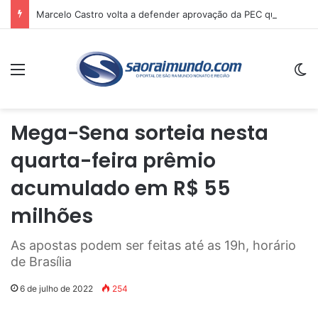
Marcelo Castro volta a defender aprovação da PEC que acaba com a escala 6×1 e avalia clima no Senado
Menu
Sw
Mega-Sena sorteia nesta
quarta-feira prêmio
acumulado em R$ 55
milhões
As apostas podem ser feitas até as 19h, horário
de Brasília
6 de julho de 2022
254