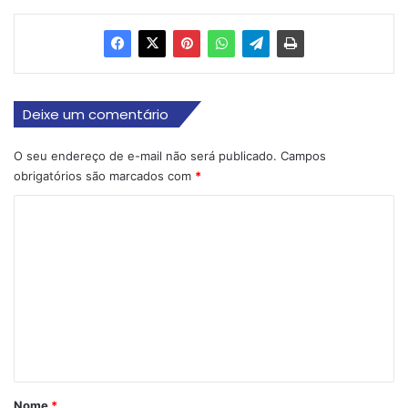
Deixe um comentário
O seu endereço de e-mail não será publicado.
Campos
obrigatórios são marcados com
*
C
o
m
e
n
t
á
r
Nome
*