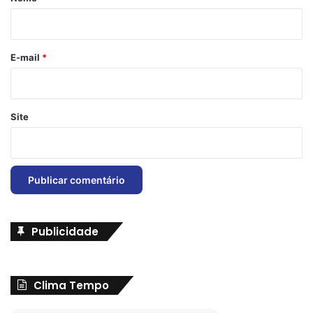
i
o
*
E-mail
*
Site
Publicidade
Clima Tempo