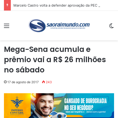
Marcelo Castro volta a defender aprovação da PEC que acaba com a escala 6×1 e avalia clima no Senado
Menu
Sw
Mega-Sena acumula e
prêmio vai a R$ 26 milhões
no sábado
17 de agosto de 2017
243