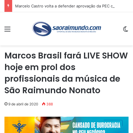
Marcelo Castro volta a defender aprovação da PEC que acaba com a escala 6×1 e avalia clima no Senado
Menu
Sw
Marcos Brasil fará LIVE SHOW
hoje em prol dos
profissionais da música de
São Raimundo Nonato
9 de abril de 2020
388