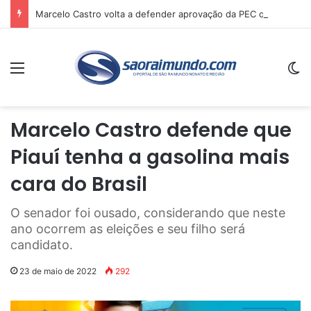
Marcelo Castro volta a defender aprovação da PEC que acaba com a escala 6×1 e avalia clima no Senado
Menu
Sw
Marcelo Castro defende que
Piauí tenha a gasolina mais
cara do Brasil
O senador foi ousado, considerando que neste
ano ocorrem as eleições e seu filho será
candidato.
23 de maio de 2022
292