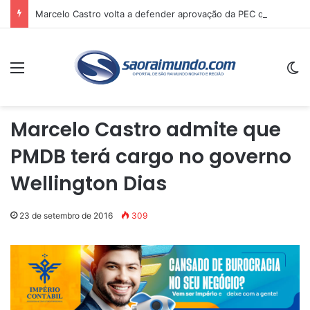
Marcelo Castro volta a defender aprovação da PEC que acaba com a escala 6×1 e avalia clima no Senado
Menu
Sw
Marcelo Castro admite que
PMDB terá cargo no governo
Wellington Dias
23 de setembro de 2016
309