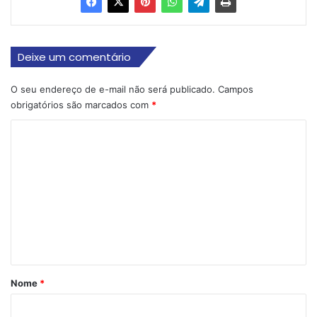
Deixe um comentário
O seu endereço de e-mail não será publicado.
Campos
obrigatórios são marcados com
*
C
o
m
e
n
t
á
r
Nome
*
i