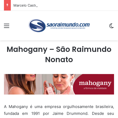
Marcelo Castro volta a defender aprovação da PEC que acaba com a escala 6×1 e avalia clima no Senado
Menu
Sw
Mahogany – São Raimundo
Nonato
A Mahogany é uma empresa orgulhosamente brasileira,
fundada em 1991 por Jaime Drummond. Desde seu