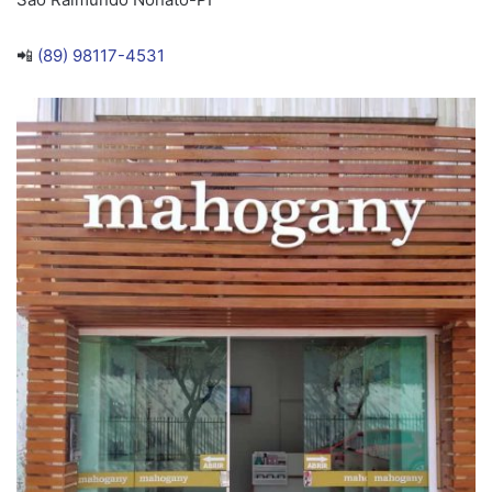
📲
(89) 98117-4531