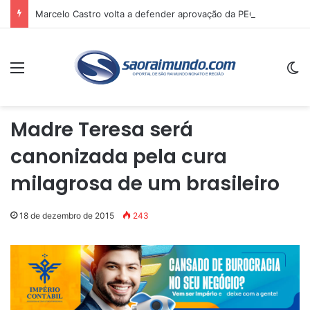
Marcelo Castro volta a defender aprovação da PEC que acaba com a escala 6×1 e avalia clima no Senado
Menu
Sw
Madre Teresa será
canonizada pela cura
milagrosa de um brasileiro
18 de dezembro de 2015
243