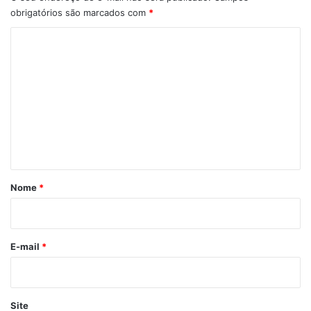
obrigatórios são marcados com
*
C
o
m
e
n
t
á
r
Nome
*
i
o
*
E-mail
*
Site