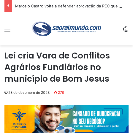
Marcelo Castro volta a defender aprovação da PEC que acaba com a escala 6×1 e avalia clima no Senado
Menu
Sw
Lei cria Vara de Conflitos
Agrários Fundiários no
município de Bom Jesus
28 de dezembro de 2023
279