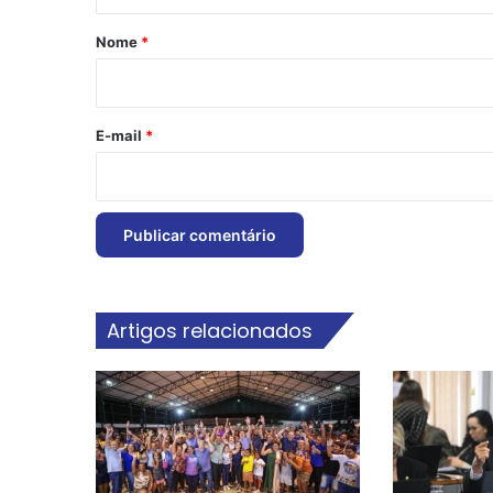
á
r
Nome
*
i
o
*
E-mail
*
Artigos relacionados