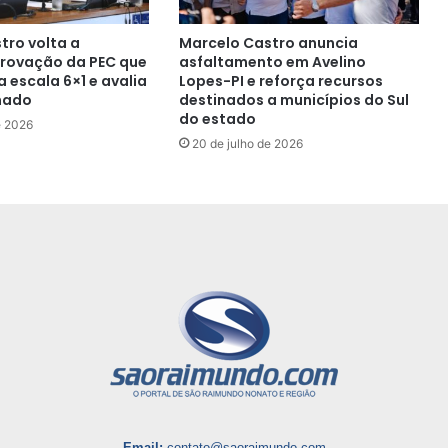
tro volta a
Marcelo Castro anuncia
rovação da PEC que
asfaltamento em Avelino
 escala 6×1 e avalia
Lopes-PI e reforça recursos
nado
destinados a municípios do Sul
do estado
e 2026
20 de julho de 2026
Email:
contato@saoraimundo.com