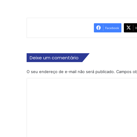
Facebook
X
Deixe um comentário
O seu endereço de e-mail não será publicado.
Campos ob
C
o
m
e
n
t