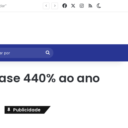
Facebook
X
Instagram
RSS
Switch skin
Marcelo Castro volta a defender aprovação da PEC que acaba com a escala 6×1 e avalia clima no Senado
eral
Procurar
por
uase 440% ao ano
Publicidade