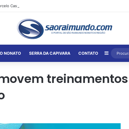
Barra Lat
O NONATO
SERRA DA CAPIVARA
CONTATO
omovem treinamentos 
o