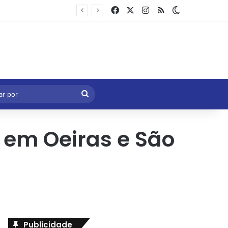
Facebook
X
Instagram
RSS
Switch skin
Marcelo Castro volta a defender aprovação da PEC que acaba com a escala 6×1 e avalia clima no Senado
eral
Procurar
por
em Oeiras e São
Publicidade