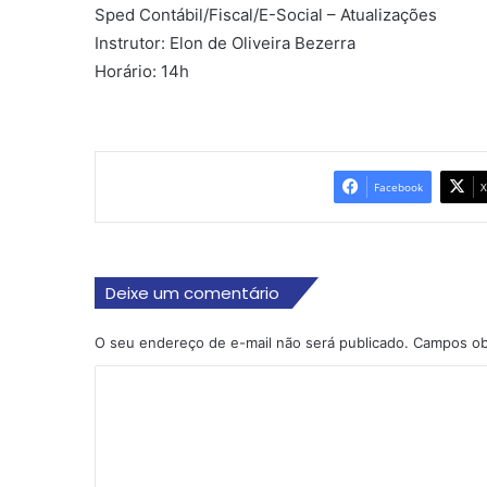
Sped Contábil/Fiscal/E-Social – Atualizações
Instrutor: Elon de Oliveira Bezerra
Horário: 14h
Facebook
X
Deixe um comentário
O seu endereço de e-mail não será publicado.
Campos ob
C
o
m
e