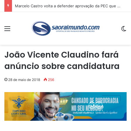
Marcelo Castro volta a defender aprovação da PEC que acaba com a escala 6×1 e avalia clima no Senado
Menu
Sw
João Vicente Claudino fará
anúncio sobre candidatura
28 de maio de 2018
256