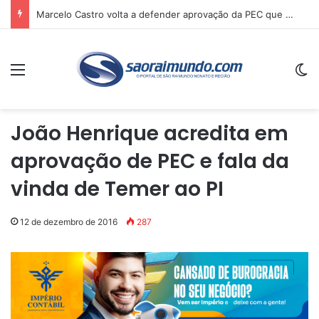
Marcelo Castro volta a defender aprovação da PEC que acaba com a escala 6×1 e avalia clima no Senado
Menu
Sw
João Henrique acredita em
aprovação de PEC e fala da
vinda de Temer ao PI
12 de dezembro de 2016
287