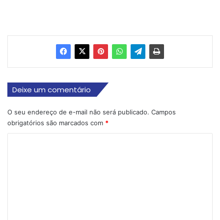
Deixe um comentário
O seu endereço de e-mail não será publicado.
Campos
obrigatórios são marcados com
*
C
o
m
e
n
t