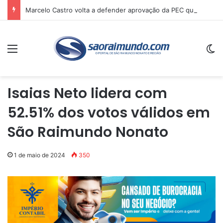
Marcelo Castro volta a defender aprovação da PEC que acaba com a escala 6×1 e avalia clima no Senado
Menu
Sw
Isaias Neto lidera com
52.51% dos votos válidos em
São Raimundo Nonato
1 de maio de 2024
350