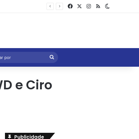
Facebook
X
Instagram
RSS
Switch skin
Marcelo Castro volta a defender aprovação da PEC que acaba com a escala 6×1 e avalia clima no Senado
eral
Procurar
por
D e Ciro
Publicidade