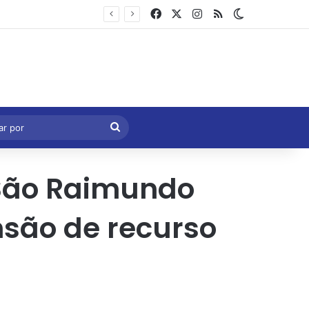
Facebook
X
Instagram
RSS
Switch skin
Marcelo Castro volta a defender aprovação da PEC que acaba com a escala 6×1 e avalia clima no Senado
eral
Procurar
por
 São Raimundo
nsão de recurso