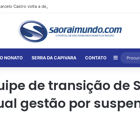
Barra Lat
O NONATO
SERRA DA CAPIVARA
CONTATO
uipe de transição de
tual gestão por suspe