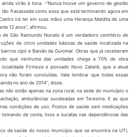
ainda virão à tona. -“Nunca houve um governo de gestão
tão fracassada como essa que está terminando agora em
 Castro irá ter em suas mãos uma Herança Maldita de uma
nte 12 anos”, afirmou.
io de São Raimundo Nonato é um verdadeiro cemitério de
uções de cinco unidades básicas de saúde localizada na
o, bairros cipó e Baixão da Guiomar. Obras que já receberam
endo que nenhuma das unidades chega a 70% de obra
 localidade Firmeza e povoado Novo Zabelê, que a atual
ora não foram concluídas. Vale lembrar que todas essas
ainda no ano de 2014”, disse.
as não estão apenas na zona rural, na sede do município o
acitação, ambulâncias sucateadas em Teresina. E as que
mas condições de uso. Postos de saúde sem medicações
l tomando de conta, lixos e sucatas nas dependências das
ico da saúde do nosso município que se encontra na UTI,