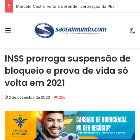
Marcelo Castro volta a defender aprovação da PEC que acaba com a escala 6×1 e avalia clima no Senado
Menu
Sw
INSS prorroga suspensão de
bloqueio e prova de vida só
volta em 2021
2 de dezembro de 2020
255