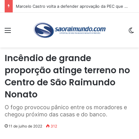
Marcelo Castro volta a defender aprovação da PEC que acaba com a escala 6×1 e avalia clima no Senado
Menu
Sw
Incêndio de grande
proporção atinge terreno no
Centro de São Raimundo
Nonato
O fogo provocou pânico entre os moradores e
chegou próximo das casas e do banco.
11 de julho de 2022
312