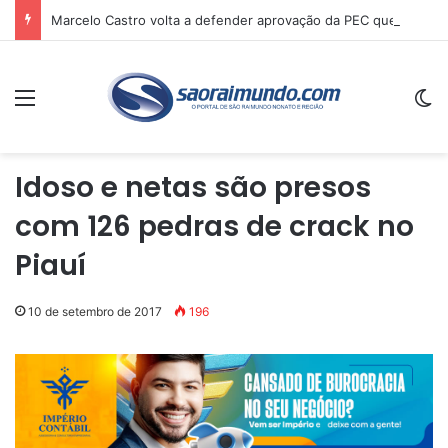
Marcelo Castro volta a defender aprovação da PEC que acaba com a escala 6×1 e avalia clima no Senado
Menu
Sw
Idoso e netas são presos
com 126 pedras de crack no
Piauí
10 de setembro de 2017
196