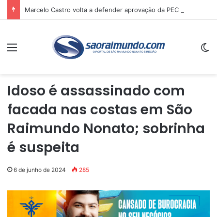
Marcelo Castro volta a defender aprovação da PEC que acaba com a escala 6×1 e avalia clima no Senado
Menu
Sw
Idoso é assassinado com
facada nas costas em São
Raimundo Nonato; sobrinha
é suspeita
6 de junho de 2024
285