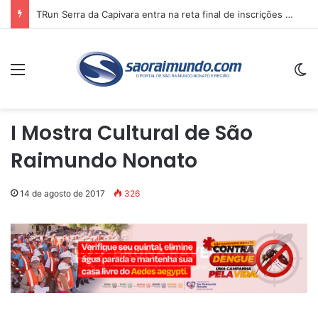
TRun Serra da Capivara entra na reta final de inscrições e deve reunir atletas de vários estados no sul do Piauí
Menu
Sw
I Mostra Cultural de São
Raimundo Nonato
14 de agosto de 2017
326