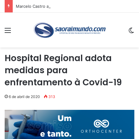
Marcelo Castro anuncia asfaltamento em Avelino Lopes-PI e reforça recursos destinados a municípios do Sul do estado
Menu
Sw
Hospital Regional adota
medidas para
enfrentamento à Covid-19
6 de abril de 2020
313