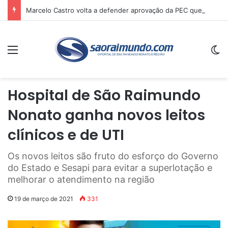
Marcelo Castro volta a defender aprovação da PEC que acaba com a escala 6×1 e avalia clima no Senado
Menu
Sw
Hospital de São Raimundo
Nonato ganha novos leitos
clínicos e de UTI
Os novos leitos são fruto do esforço do Governo
do Estado e Sesapi para evitar a superlotação e
melhorar o atendimento na região
19 de março de 2021
331