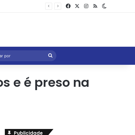
Facebook
X
Instagram
RSS
Switch skin
Marcelo Castro volta a defender aprovação da PEC que acaba com a escala 6×1 e avalia clima no Senado
eral
Procurar
por
s e é preso na
Publicidade