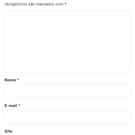
obrigatórios são marcados com
*
C
o
m
e
n
t
á
r
Nome
*
i
o
*
E-mail
*
Site