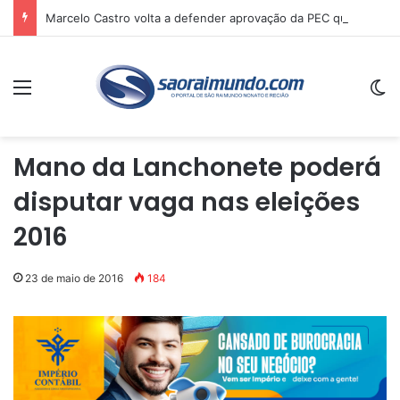
Marcelo Castro volta a defender aprovação da PEC que acaba com a escala 6×1 e avalia clima no Senado
Menu
Sw
Mano da Lanchonete poderá
disputar vaga nas eleições
2016
23 de maio de 2016
184