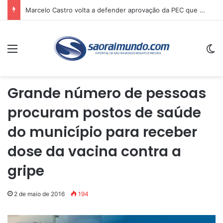
Marcelo Castro volta a defender aprovação da PEC que acaba com a escala 6×1 e avalia clima no Senado
Menu
Sw
Grande número de pessoas
procuram postos de saúde
do município para receber
dose da vacina contra a
gripe
2 de maio de 2016
194