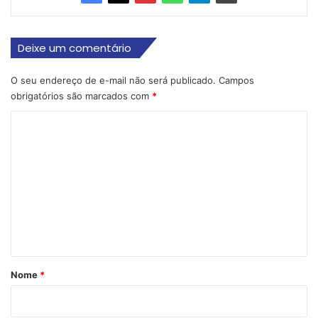
Deixe um comentário
O seu endereço de e-mail não será publicado.
Campos
obrigatórios são marcados com
*
C
o
m
e
n
t
á
r
Nome
*
i
o