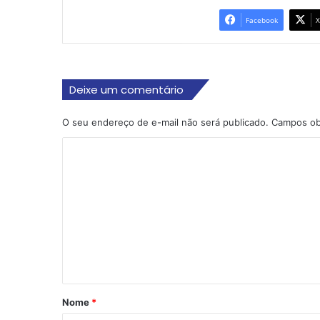
Facebook
X
Deixe um comentário
O seu endereço de e-mail não será publicado.
Campos ob
C
o
m
e
n
t
á
r
Nome
*
i