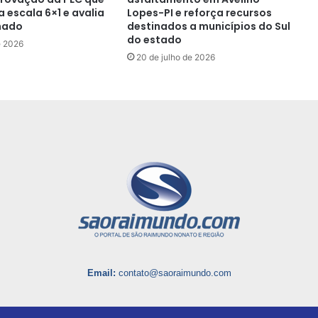
 escala 6×1 e avalia
Lopes-PI e reforça recursos
nado
destinados a municípios do Sul
do estado
e 2026
20 de julho de 2026
Email:
contato@saoraimundo.com