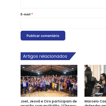
o
*
E-mail
*
Artigos relacionados
Joel, Jeová e Ciro participam de
Marcelo Cas
reunião com multidão: “Chegou
defender ap