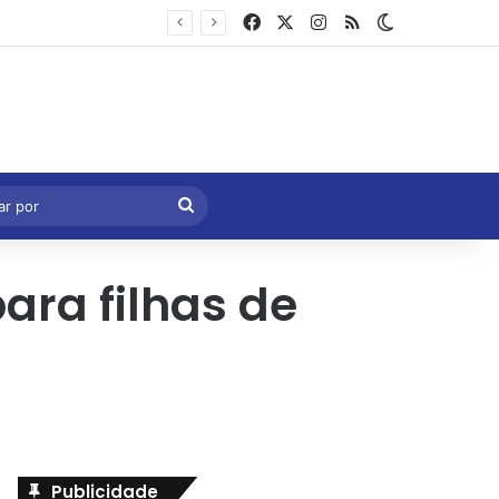
Facebook
X
Instagram
RSS
Switch skin
Marcelo Castro volta a defender aprovação da PEC que acaba com a escala 6×1 e avalia clima no Senado
eral
Procurar
por
ara filhas de
Publicidade