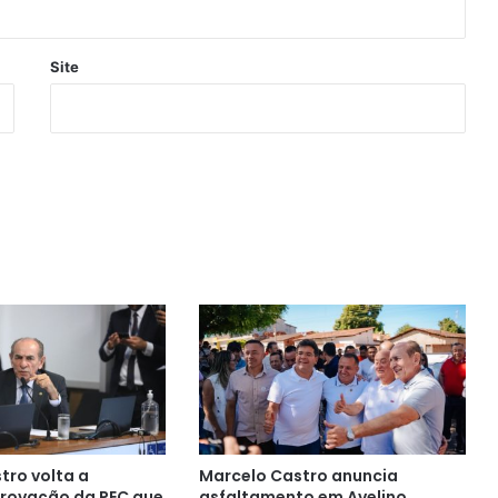
Site
tro volta a
Marcelo Castro anuncia
rovação da PEC que
asfaltamento em Avelino