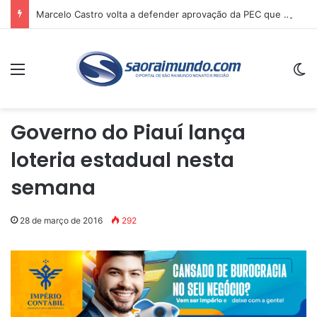
Marcelo Castro volta a defender aprovação da PEC que acaba com a escala 6×1 e avalia clima no Senado
Menu
Sw
Governo do Piauí lança
loteria estadual nesta
semana
28 de março de 2016
292