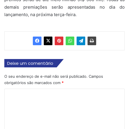
demais premiações serão apresentadas no dia do
lançamento, na próxima terça-feira.
Deixe um comentário
O seu endereço de e-mail não será publicado.
Campos
obrigatórios são marcados com
*
C
o
m
e
n