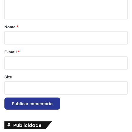
t
á
r
Nome
*
i
o
*
E-mail
*
Site
Publicidade