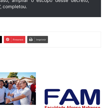
caso, ampliar o escopo desse decreto,
, completou.
Pinterest
Imprimir