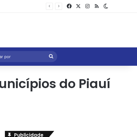
Facebook
X
Instagram
RSS
Switch skin
Marcelo Castro volta a defender aprovação da PEC que acaba com a escala 6×1 e avalia clima no Senado
eral
Procurar
por
nicípios do Piauí
Publicidade