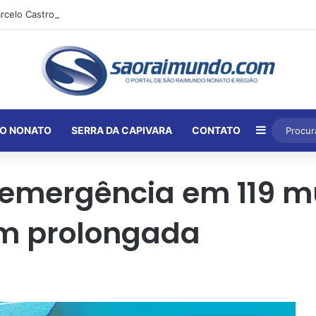
Barra Lat
O NONATO
SERRA DA CAPIVARA
CONTATO
emergência em 119 mu
em prolongada