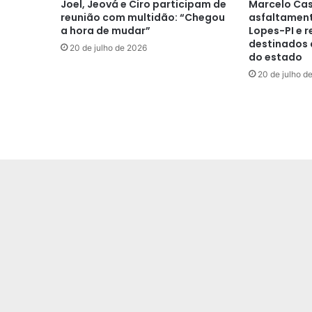
Joel, Jeová e Ciro participam de
Marcelo Cas
reunião com multidão: “Chegou
asfaltament
a hora de mudar”
Lopes-PI e r
destinados 
20 de julho de 2026
do estado
20 de julho d