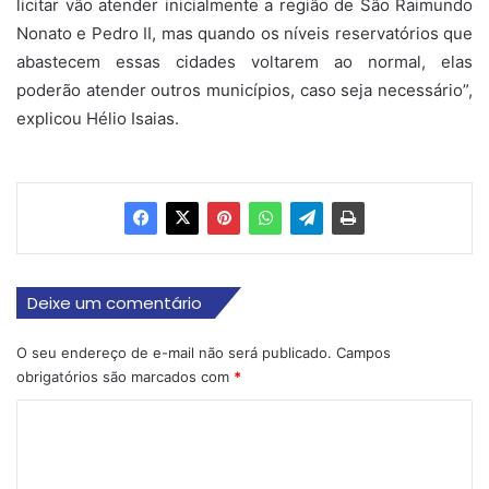
licitar vão atender inicialmente a região de São Raimundo
Nonato e Pedro II, mas quando os níveis reservatórios que
abastecem essas cidades voltarem ao normal, elas
poderão atender outros municípios, caso seja necessário”,
explicou Hélio Isaias.
Deixe um comentário
O seu endereço de e-mail não será publicado.
Campos
obrigatórios são marcados com
*
C
o
m