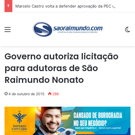
Marcelo Castro volta a defender aprovação da PEC que acaba com a escala 6×1 e avalia clima no Senado
Menu
Sw
Governo autoriza licitação
para adutoras de São
Raimundo Nonato
4 de outubro de 2015
286