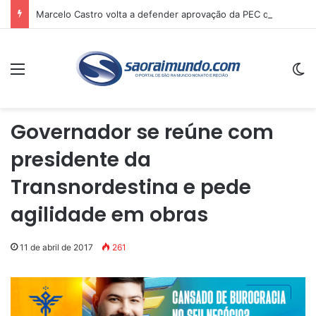
Marcelo Castro volta a defender aprovação da PEC que acaba com a escala 6×1 e avalia clima no Senado
Menu
Sw
Governador se reúne com
presidente da
Transnordestina e pede
agilidade em obras
11 de abril de 2017
261