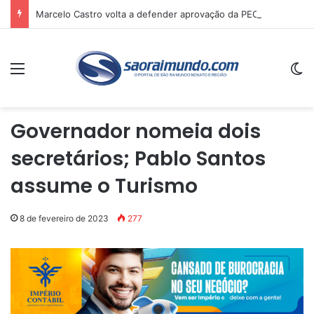
Marcelo Castro volta a defender aprovação da PEC que acaba com a escala 6×1 e avalia clima no Senado
Menu
Sw
Governador nomeia dois
secretários; Pablo Santos
assume o Turismo
8 de fevereiro de 2023
277