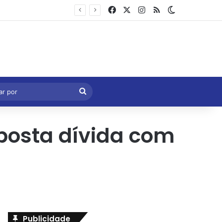
Facebook
X
Instagram
RSS
Switch skin
Marcelo Castro volta a defender aprovação da PEC que acaba com a escala 6×1 e avalia clima no Senado
eral
Procurar
por
posta dívida com
Publicidade