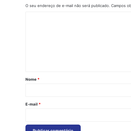
O seu endereço de e-mail não será publicado.
Campos ob
C
o
m
e
n
t
á
r
Nome
*
i
o
*
E-mail
*