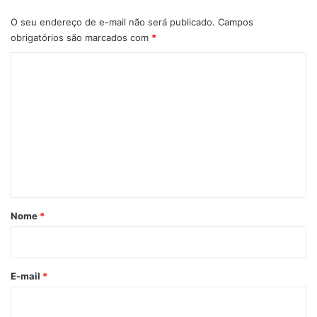
O seu endereço de e-mail não será publicado.
Campos
obrigatórios são marcados com
*
C
o
m
e
n
t
á
r
Nome
*
i
o
*
E-mail
*