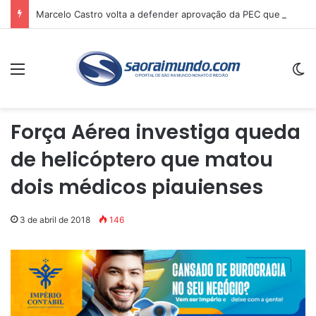
Marcelo Castro volta a defender aprovação da PEC que acaba com a escala 6×1 e avalia clima no Senado
Menu
Sw
Força Aérea investiga queda
de helicóptero que matou
dois médicos piauienses
3 de abril de 2018
146