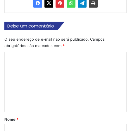
Deixe um comentário
O seu endereço de e-mail não será publicado.
Campos
obrigatórios são marcados com
*
C
o
m
e
n
t
á
r
Nome
*
i