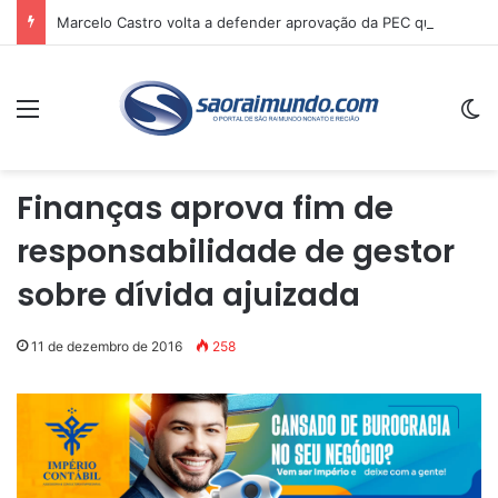
Marcelo Castro volta a defender aprovação da PEC que acaba com a escala 6×1 e avalia clima no Senado
Menu
Sw
Finanças aprova fim de
responsabilidade de gestor
sobre dívida ajuizada
11 de dezembro de 2016
258