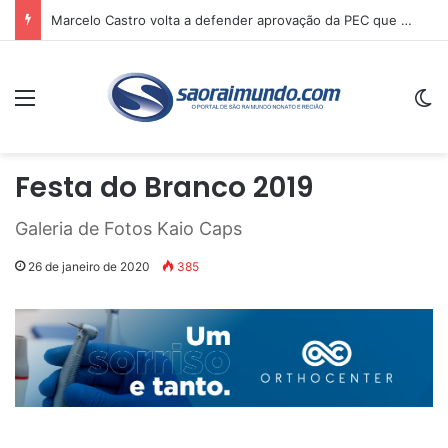
Marcelo Castro anuncia asfaltamento em Avelino Lopes-PI e reforça recursos destinados a municípios do Sul do estado
Menu
Sw
Festa do Branco 2019
Galeria de Fotos Kaio Caps
26 de janeiro de 2020
385