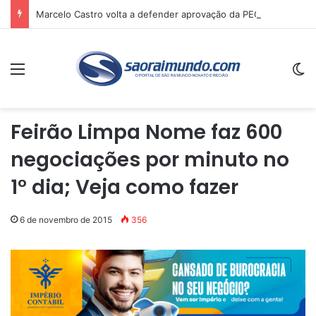
Marcelo Castro volta a defender aprovação da PEC que acaba com a escala 6×1 e avalia clima no Senado
Menu
Sw
Feirão Limpa Nome faz 600
negociações por minuto no
1° dia; Veja como fazer
6 de novembro de 2015
356