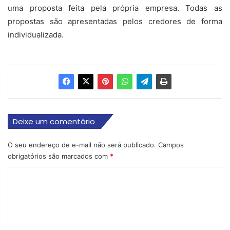
uma proposta feita pela própria empresa. Todas as
propostas são apresentadas pelos credores de forma
individualizada.
Deixe um comentário
O seu endereço de e-mail não será publicado.
Campos
obrigatórios são marcados com
*
C
o
m
e