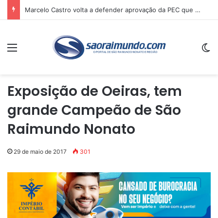
Marcelo Castro volta a defender aprovação da PEC que acaba com a escala 6×1 e avalia clima no Senado
Menu
Sw
Exposição de Oeiras, tem
grande Campeão de São
Raimundo Nonato
29 de maio de 2017
301