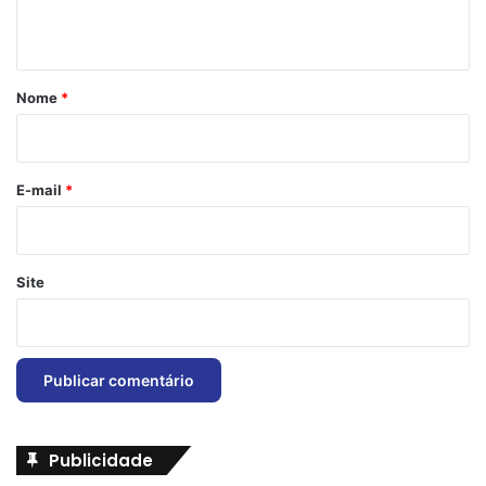
t
á
r
Nome
*
i
o
*
E-mail
*
Site
Publicidade