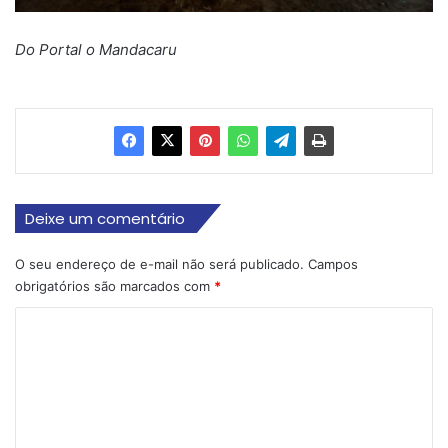
Do Portal o Mandacaru
Deixe um comentário
O seu endereço de e-mail não será publicado.
Campos
obrigatórios são marcados com
*
C
o
m
e
n