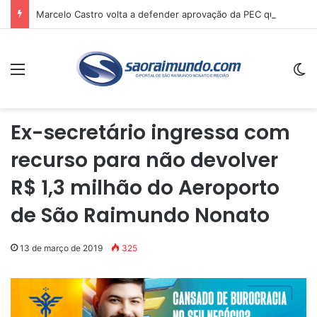
Marcelo Castro volta a defender aprovação da PEC que acaba com a escala 6×1 e avalia clima no Senado
Menu
Sw
Ex-secretário ingressa com
recurso para não devolver
R$ 1,3 milhão do Aeroporto
de São Raimundo Nonato
13 de março de 2019
325